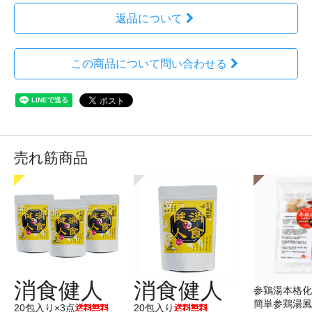
返品について
この商品について問い合わせる
売れ筋商品
消食健人
消食健人
参鶏湯本格化
簡単参鶏湯風
20包入り×3点
20包入り