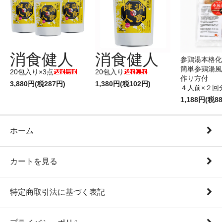
消食健人
消食健人
参鶏湯本格化
簡単参鶏湯風
20包入り×3点
20包入り
作り方付
3,880円(税287円)
1,380円(税102円)
４人前×２回
1,188円(税8
ホーム
カートを見る
特定商取引法に基づく表記